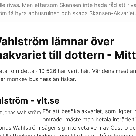
lle rivas. Men eftersom Skansen inte hade råd att riv
öm få hyra aphusruinen och skapa Skansen-Akvariet
ahlström lämnar över
kvariet till dottern - Mitt
pratar om detta · 10 526 har varit här. Världens mest 
r monkey business än fiskar.
ström - vlt.se
För att besöka akvariet, som ligger
område, måste man betala inträde ti
Jonas Wahlström säger sig inte veta vem av Castro oc
g till attacken i tisdags, men klart är att båda kommer