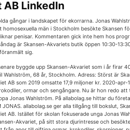
t AB LinkedIn
dolda gångar i landskapet för ekorrarna. Jonas Wahlst
t homosexuella män i Stockholm besökte Skansen för
liknar penisar. Kommentaren gick inte hem hos prog
ndag är Skansen-Akvariets butik öppen 10:30-13:30
föranmält sig.
senare byggde upp Skansen-Akvariet som i år firar 40
l Wahlström, 68 år, Stockholm. Adress: Störst är Sk
et AB som 2019 omsatte 17,9 miljoner kr. 2020-apr-1
kodiler, ormar och sengångare. Nu är hon redo att 
appa Jonas Wahlström. På allabolag.se hittar du föret
AS. allabolag.se ger alla tillgång till bokslut, Ska
et AB. Istället för skolan fokuserade unga Jonas Wa
nsen-Akvariet, på sitt stora djurintresse och besökt
lt från apor till giftiga ormar, krokodiler, skorpioner,