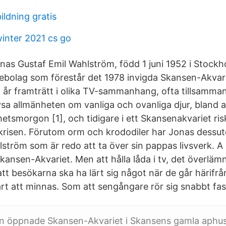
ildning gratis
inter 2021 cs go
onas Gustaf Emil Wahlström, född 1 juni 1952 i Stockh
iebolag som förestår det 1978 invigda Skansen-Akva
år framträtt i olika TV-sammanhang, ofta tillsamma
lysa allmänheten om vanliga och ovanliga djur, bland a
tsmorgon [1], och tidigare i ett Skansenakvariet ris
krisen. Förutom orm och krododiler har Jonas dessu
ström som är redo att ta över sin pappas livsverk. A
kansen-Akvariet. Men att hålla låda i tv, det överlämn
 att besökarna ska ha lärt sig något när de går härifrå
rt att minnas. Som att sengångare rör sig snabbt fa
an öppnade Skansen-Akvariet i Skansens gamla aphu