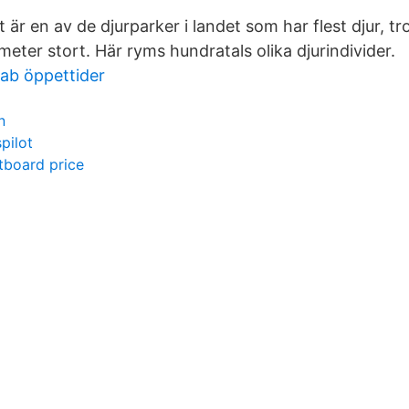
är en av de djurparker i landet som har flest djur, tr
eter stort. Här ryms hundratals olika djurindivider.
lab öppettider
n
pilot
board price