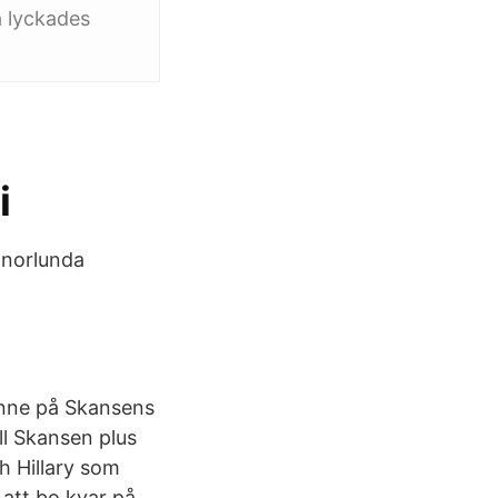
a lyckades
.
i
annorlunda
 inne på Skansens
ll Skansen plus
h Hillary som
 att bo kvar på