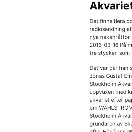
Akvarie
Det finns flera 
radiosändning at
nya nakenråttor 
2016-03-16 På må
tre stycken som 
Det var där han 
Jonas Gustaf Emi
Stockholm Akvari
uppvuxen med kro
akvariet efter p
om WAHLSTRÖM JON
Stockholm Akvari
grundaren av Ska
ofta Här finns al