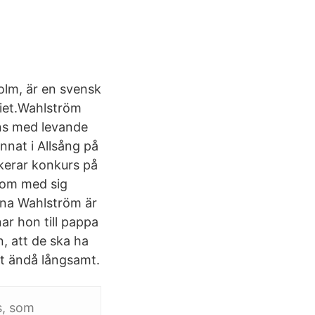
olm, är en svensk
riet.Wahlström
ns med levande
nnat i Allsång på
kerar konkurs på
tom med sig
 na Wahlström är
ar hon till pappa
n, att de ska ha
st ändå långsamt.
s, som