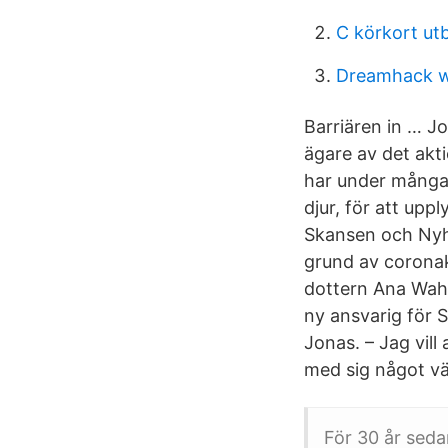
C körkort utb
Dreamhack w
Barriären in … J
ägare av det akt
har under många 
djur, för att upp
Skansen och Nyhe
grund av corona
dottern Ana Wahl
ny ansvarig för S
Jonas. – Jag vill
med sig något vä
För 30 år sed