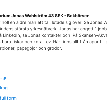
arium Jonas Wahlström 43 SEK - Bokbörsen
r höll en äldre man ett tal, lutade sig över Se Jonas 
rldens största yrkesnätverk. Jonas har angett 1 jobb i
på LinkedIn, se Jonas kontakter och På Skansen-Akva
ara fiskar och korallrev. Här finns allt från apor till 
orpioner, papegojor och grodor.
sign
skog
full form