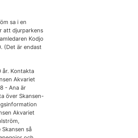
röm sa i en
 att djurparkens
ramledaren Kodjo
. (Det är endast
 år. Kontakta
ansen Akvariet
8 - Ana är
ta över Skansen-
agsinformation
nsen Akvariet
hlström,
e Skansen så
 papegojor och