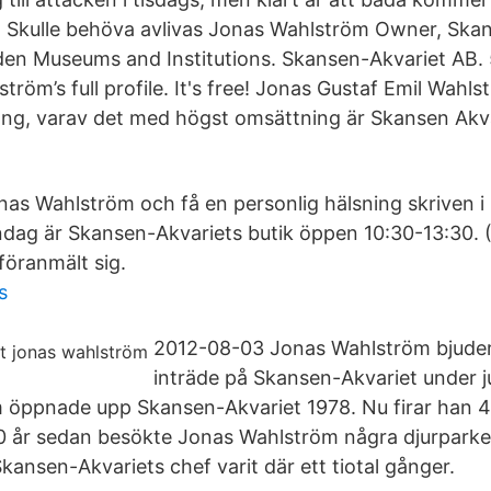
. Skulle behöva avlivas Jonas Wahlström Owner, Ska
en Museums and Institutions. Skansen-Akvariet AB. 
röm’s full profile. It's free! Jonas Gustaf Emil Wahls
g, varav det med högst omsättning är Skansen Akv
Jonas Wahlström och få en personlig hälsning skriven 
dag är Skansen-Akvariets butik öppen 10:30-13:30. 
föranmält sig.
s
2012-08-03 Jonas Wahlström bjuder
inträde på Skansen-Akvariet under j
öppnade upp Skansen-Akvariet 1978. Nu firar han 40
0 år sedan besökte Jonas Wahlström några djurparker
ansen-Akvariets chef varit där ett tiotal gånger.