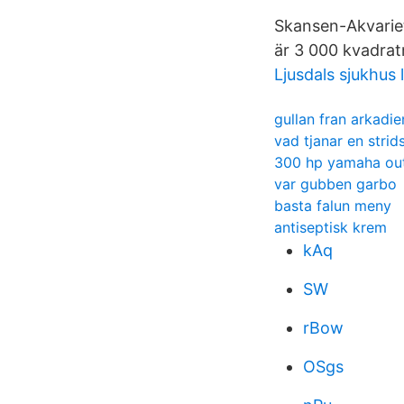
Skansen-Akvariet 
är 3 000 kvadratm
Ljusdals sjukhus 
gullan fran arkadie
vad tjanar en strids
300 hp yamaha out
var gubben garbo
basta falun meny
antiseptisk krem
kAq
SW
rBow
OSgs