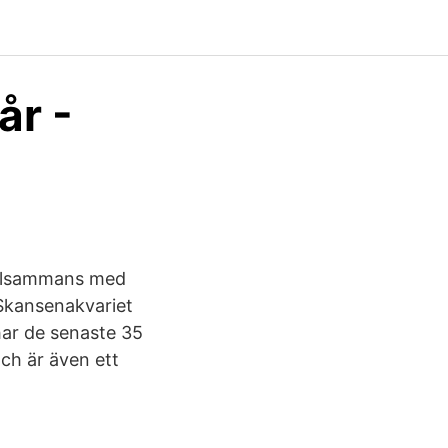
år -
tillsammans med
Skansenakvariet
har de senaste 35
ch är även ett