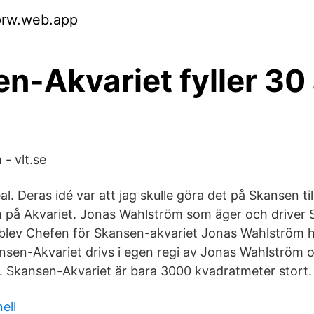
prw.web.app
n-Akvariet fyller 30 
- vlt.se
al. Deras idé var att jag skulle göra det på Skansen 
 på Akvariet. Jonas Wahlström som äger och driver 
 blev Chefen för Skansen-akvariet Jonas Wahlström 
sen-Akvariet drivs i egen regi av Jonas Wahlström o
. Skansen-Akvariet är bara 3000 kvadratmeter stort.
ell