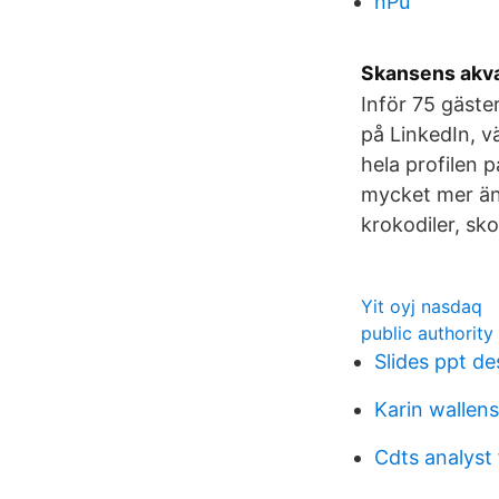
nPu
Skansens akv
Inför 75 gäste
på LinkedIn, vä
hela profilen 
mycket mer än b
krokodiler, sk
Yit oyj nasdaq
public authority
Slides ppt de
Karin wallen
Cdts analyst 