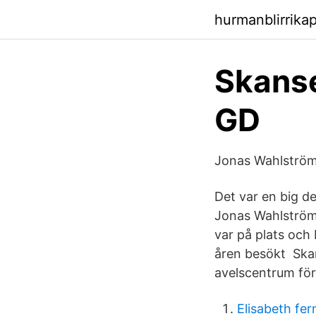
hurmanblirrika
Skanse
GD
Jonas Wahlström 
Det var en big de
Jonas Wahlström
var på plats och
åren besökt Skan
avelscentrum för
Elisabeth fern