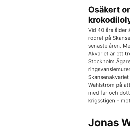
Osäkert om
krokodilol
Vid 40 års ålde
rodret på Skanse
senaste åren. Me
Akvariet är ett 
Stockholm.Ägare 
ringsvanslemurer
Skansenakvariet 
Wahlström på att 
med far och dott
krigsstigen – mot
Jonas W