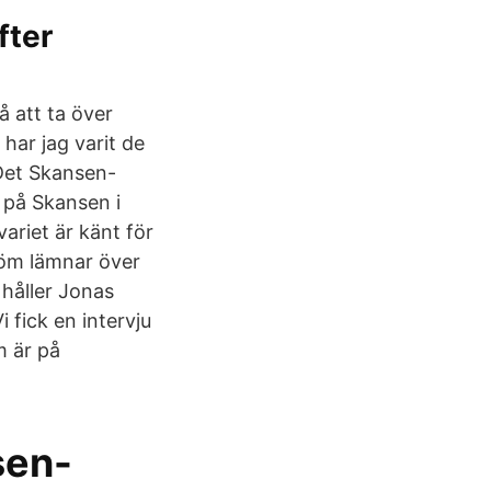
fter
 att ta över
har jag varit de
 Det Skansen-
 på Skansen i
riet är känt för
röm lämnar över
 håller Jonas
 fick en intervju
m är på
sen-