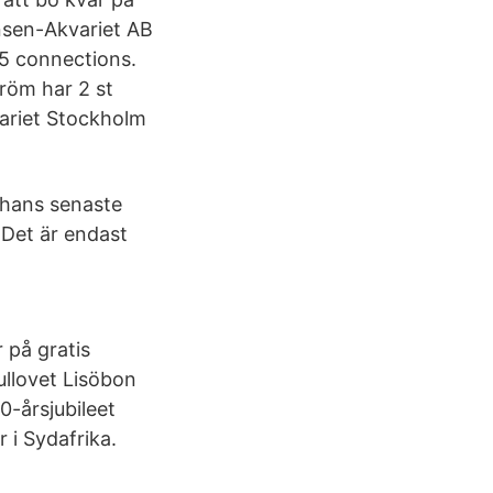
nsen-Akvariet AB
5 connections.
tröm har 2 st
ariet Stockholm
i hans senaste
(Det är endast
 på gratis
ullovet Lisöbon
-årsjubileet
 i Sydafrika.