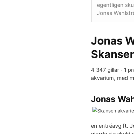
egentligen sku
Jonas Wahlstr
Jonas W
Skansena
4 347 gillar · 1 
akvarium, med me
Jonas Wahl
en entréavgift. 
gjorde sig skyldi