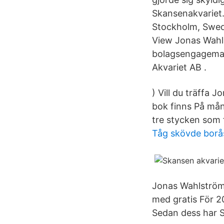
Skansenakvariet
Stockholm, Swed
View Jonas Wahlst
bolagsengageman
Akvariet AB .
) Vill du träffa 
bok finns På mån
tre stycken som 
Tåg skövde borå
Jonas Wahlström 
med gratis För 2
Sedan dess har Sk