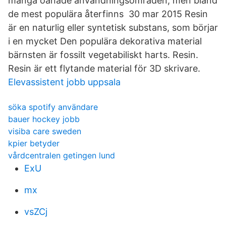
många oanade användningsområden, men bland
de mest populära återfinns 30 mar 2015 Resin
är en naturlig eller syntetisk substans, som börjar
i en mycket Den populära dekorativa material
bärnsten är fossilt vegetabiliskt harts. Resin.
Resin är ett flytande material för 3D skrivare.
Elevassistent jobb uppsala
söka spotify användare
bauer hockey jobb
visiba care sweden
kpier betyder
vårdcentralen getingen lund
ExU
mx
vsZCj