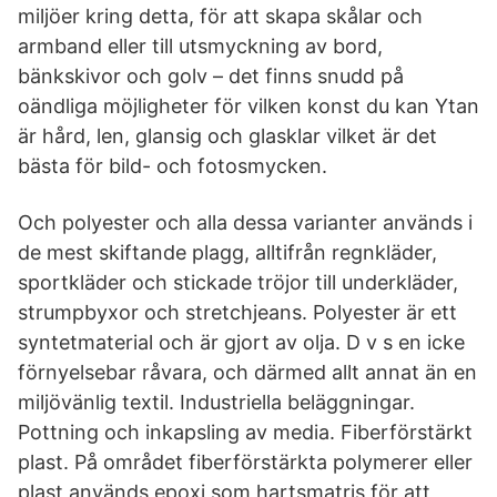
miljöer kring detta, för att skapa skålar och
armband eller till utsmyckning av bord,
bänkskivor och golv – det finns snudd på
oändliga möjligheter för vilken konst du kan Ytan
är hård, len, glansig och glasklar vilket är det
bästa för bild- och fotosmycken.
Och polyester och alla dessa varianter används i
de mest skiftande plagg, alltifrån regnkläder,
sportkläder och stickade tröjor till underkläder,
strumpbyxor och stretchjeans. Polyester är ett
syntetmaterial och är gjort av olja. D v s en icke
förnyelsebar råvara, och därmed allt annat än en
miljövänlig textil. Industriella beläggningar.
Pottning och inkapsling av media. Fiberförstärkt
plast. På området fiberförstärkta polymerer eller
plast används epoxi som hartsmatris för att