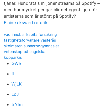
tjänar. Hundratals miljoner streams på Spotify –
men hur mycket pengar blir det egentligen för
artisterna som är störst på Spotify?
Elaine eksvard retorik
vad innebar kapitalforsakring
fastighetsförvaltare västerås
skolmaten sunnerbogymnasiet
vetenskap på engelska
kopparkis
GWe
fI
WjLK
LoJ
trYIm