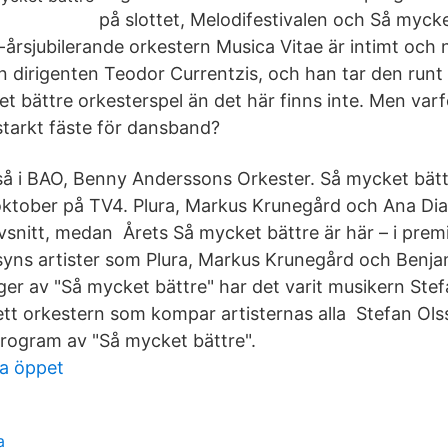
på slottet, Melodifestivalen och Så mycke
0-årsjubilerande orkestern Musica Vitae är intimt och
n dirigenten Teodor Currentzis, och han tar den runt 
t bättre orkesterspel än det här finns inte. Men varfö
starkt fäste för dansband?
å i BAO, Benny Anderssons Orkester. Så mycket bätt
oktober på TV4. Plura, Markus Krunegård och Ana Di
avsnitt, medan Årets Så mycket bättre är här – i pre
yns artister som Plura, Markus Krunegård och Benja
ger av "Så mycket bättre" har det varit musikern Ste
t orkestern som kompar artisternas alla Stefan Olss
rogram av "Så mycket bättre".
la öppet
a