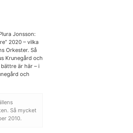
Plura Jonsson:
tre” 2020 – vilka
ns Orkester. Så
kus Krunegård och
ättre är här – i
runegård och
ällens
ken. Så mycket
ber 2010.