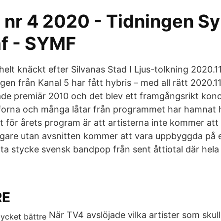
 nr 4 2020 - Tidningen Sy
f - SYMF
lt knäckt efter Silvanas Stad I Ljus-tolkning 2020.11
n från Kanal 5 har fått hybris – med all rätt 2020.11
de premiär 2010 och det blev ett framgångsrikt konc
fforna och många låtar från programmet har hamnat 
t för årets program är att artisterna inte kommer att
digare utan avsnitten kommer att vara uppbyggda på e
tta stycke svensk bandpop från sent åttiotal där hela
RE
När TV4 avslöjade vilka artister som skul