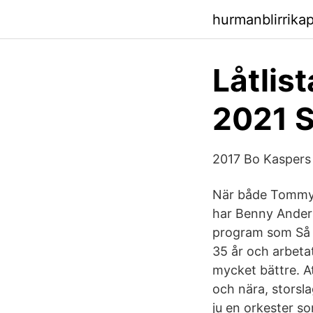
hurmanblirrika
Låtlist
2021 S
2017 Bo Kaspers
När både Tommy K
har Benny Anders
program som Så M
35 år och arbeta
mycket bättre. At
och nära, storsl
ju en orkester so