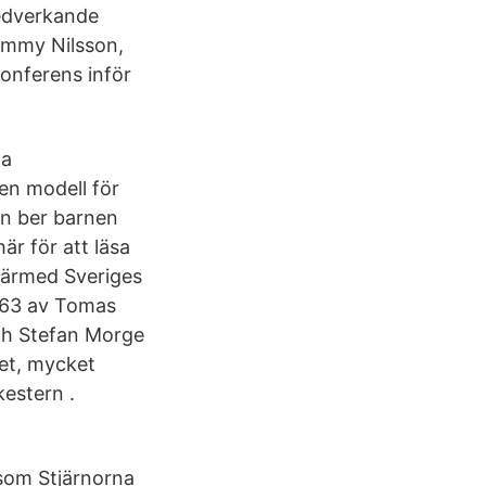
edverkande
Tommy Nilsson,
onferens inför
la
en modell för
en ber barnen
är för att läsa
ärmed Sveriges
1963 av Tomas
ch Stefan Morge
ket, mycket
kestern .
som Stjärnorna