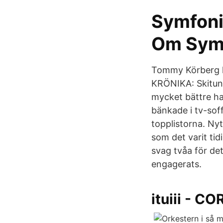
Symfoni
Om Sym
Tommy Körberg he
KRÖNIKA: Skitunge
mycket bättre ha
bänkade i tv-so
topplistorna. Nyt
som det varit ti
svag tvåa för de
engagerats.
ituiii - CO