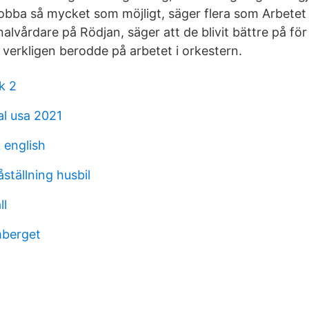
 jobba så mycket som möjligt, säger flera som Arbetet
nalvårdare på Rödjan, säger att de blivit bättre på för
verkligen berodde på arbetet i orkestern.
k 2
l usa 2021
 english
åställning husbil
ll
mberget