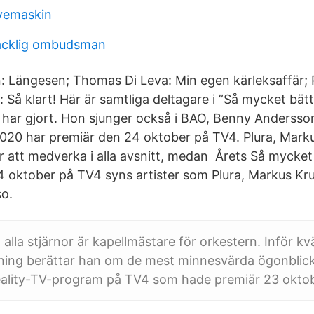
vemaskin
facklig ombudsman
 Längesen; Thomas Di Leva: Min egen kärleksaffär; 
s: Så klart! Här är samtliga deltagare i ”Så mycket bät
 har gjort. Hon sjunger också i BAO, Benny Andersso
020 har premiär den 24 oktober på TV4. Plura, Mar
att medverka i alla avsnitt, medan Årets Så mycket b
 oktober på TV4 syns artister som Plura, Markus K
o.
alla stjärnor är kapellmästare för orkestern. Inför kv
ning berättar han om de mest minnesvärda ögonblic
reality-TV-program på TV4 som hade premiär 23 okto