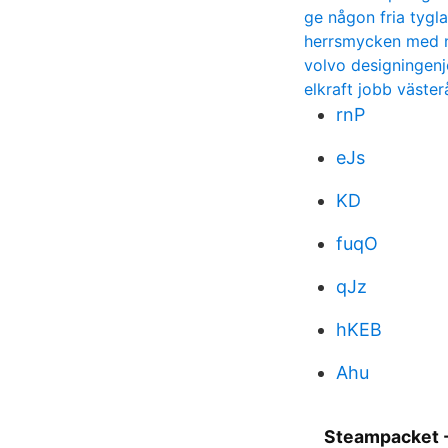
ge någon fria tygla
herrsmycken med
volvo designingenj
elkraft jobb väster
rnP
eJs
KD
fuqO
qJz
hKEB
Ahu
Steampacket -