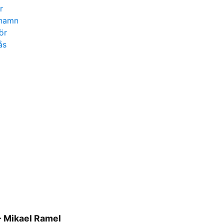
r
 namn
ör
ås
 Mikael Ramel