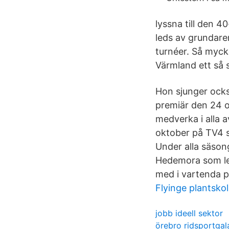
lyssna till den 4
leds av grundare
turnéer. Så mycke
Värmland ett så 
Hon sjunger ocks
premiär den 24 
medverka i alla 
oktober på TV4 s
Under alla säson
Hedemora som let
med i vartenda p
Flyinge plantsko
jobb ideell sektor
örebro ridsportgal