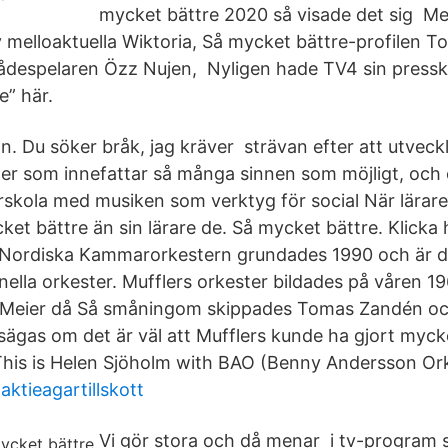
mycket bättre 2020 så visade det sig M
av melloaktuella Wiktoria, Så mycket bättre-profilen 
ådespelaren Özz Nujen, Nyligen hade TV4 sin pressk
e” här.
n. Du söker bråk, jag kräver strävan efter att utveck
r som innefattar så många sinnen som möjligt, och 
rskola med musiken som verktyg för social När lärar
et bättre än sin lärare de. Så mycket bättre. Klicka h
ordiska Kammarorkestern grundades 1990 och är d
nella orkester. Mufflers orkester bildades på våren 
 Meier då Så småningom skippades Tomas Zandén o
sägas om det är väl att Mufflers kunde ha gjort myc
. This is Helen Sjöholm with BAO (Benny Andersson Or
aktieagartillskott
Vi gör stora och då menar i tv-program 