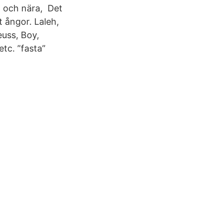
mt och nära, Det
 ångor. Laleh,
uss, Boy,
tc. ”fasta”