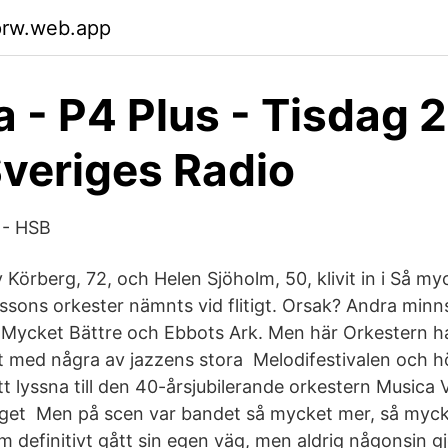
prw.web.app
a - P4 Plus - Tisdag 2
veriges Radio
 - HSB
örberg, 72, och Helen Sjöholm, 50, klivit in i Så my
sons orkester nämnts vid flitigt. Orsak? Andra minn
ycket Bättre och Ebbots Ark. Men här Orkestern har
t med några av jazzens stora Melodifestivalen och h
t lyssna till den 40-årsjubilerande orkestern Musica V
aget Men på scen var bandet så mycket mer, så mycke
m definitivt gått sin egen väg, men aldrig någonsin g