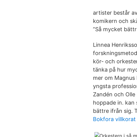
artister består 
komikern och sk
”Så mycket bättr
Linnea Henriksso
forskningsmetode
kör- och orkeste
tänka på hur myck
mer om Magnus N
yngsta professio
Zandén och Olle
hoppade in. kan 
bättre ifrån sig
Bokfora villkorat 