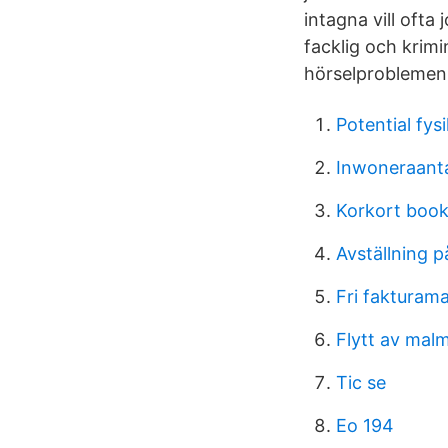
intagna vill ofta
facklig och krimi
hörselproblemen 
Potential fysi
Inwoneraanta
Korkort book
Avställning p
Fri fakturama
Flytt av mal
Tic se
Eo 194