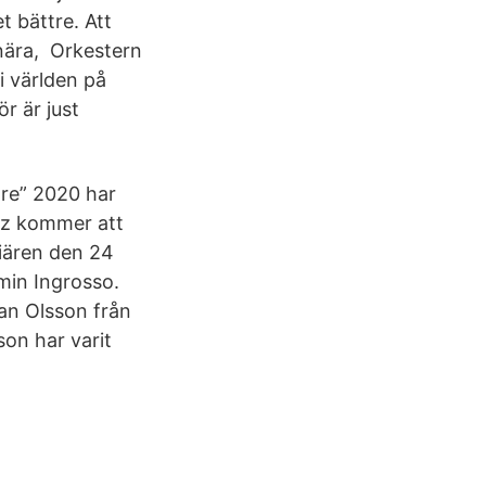
t bättre. Att
 nära, Orkestern
i världen på
r är just
re” 2020 har
az kommer att
miären den 24
min Ingrosso.
fan Olsson från
on har varit