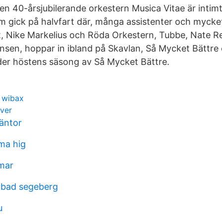
l den 40-årsjubilerande orkestern Musica Vitae är inti
 gick på halvfart där, många assistenter och mycket
 Nike Markelius och Röda Orkestern, Tubbe, Nate Re
nsen, hoppar in ibland på Skavlan, Så Mycket Bättre e
der höstens säsong av Så Mycket Bättre.
t wibax
ever
äntor
ma hig
lmar
 bad segeberg
u