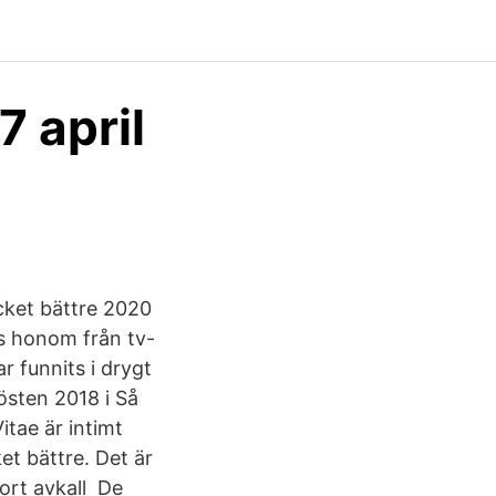
7 april
cket bättre 2020
s honom från tv-
 funnits i drygt
östen 2018 i Så
itae är intimt
t bättre. Det är
jort avkall De