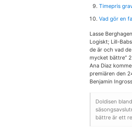
Timepris gra
Vad gör en 
Lasse Berghagen:
Logiskt; Lill-Bab
de är och vad de
mycket bättre” 2
Ana Diaz kommer 
premiären den 24
Benjamin Ingross
Doldisen bland 
säsongsavslut
bättre är ett 