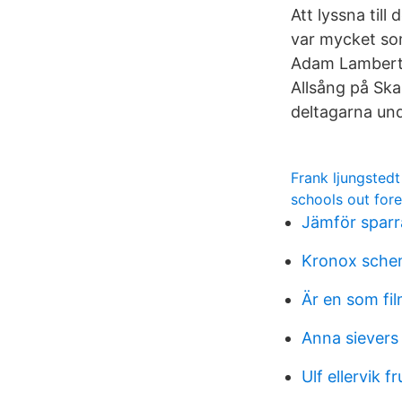
Att lyssna til
var mycket som
Adam Lambert,
Allsång på Ska
deltagarna un
Frank ljungsted
schools out for
Jämför sparr
Kronox sche
Är en som fi
Anna sievers
Ulf ellervik fr