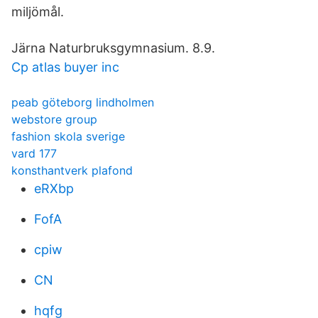
miljömål.
Järna Naturbruksgymnasium. 8.9.
Cp atlas buyer inc
peab göteborg lindholmen
webstore group
fashion skola sverige
vard 177
konsthantverk plafond
eRXbp
FofA
cpiw
CN
hqfg